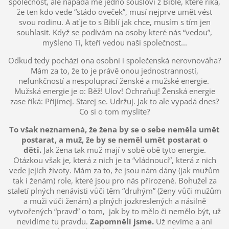
společnost, ale napadá mě jedno sousloví z Bible, které říká,
že ten kdo vede “stádo oveček”, musí nejprve umět vést
svou rodinu. A ať je to s Biblí jak chce, musím s tím jen
souhlasit. Když se podívám na osoby které nás “vedou”,
myšleno Ti, kteří vedou naši společnost...
Odkud tedy pochází ona osobní i společenská nerovnováha?
Mám za to, že to je právě onou jednostranností,
nefunkčností a nespoluprací ženské a mužské energie.
Mužská energie je o: Běž! Ulov! Ochraňuj! Ženská energie
zase říká: Přijímej. Starej se. Udržuj. Jak to ale vypadá dnes?
Co si o tom myslíte?
To však neznamená, že žena by se o sebe neměla umět
postarat, a muž, že by se neměl umět postarat o
děti.
Jak žena tak muž mají v sobě obě tyto energie.
Otázkou však je, která z nich je ta “vládnoucí”, která z nich
vede jejich životy. Mám za to, že jsou nám dány (jak mužům
tak i ženám) role, které jsou pro nás přirozené. Bohužel za
staletí plných nenávisti vůči těm “druhým” (ženy vůči mužům
a muži vůči ženám) a plných jozkreslených a násilně
vytvořených “pravd” o tom, jak by to mělo či nemělo být, už
nevidíme tu pravdu.
Zapomněli jsme.
Už nevíme a ani