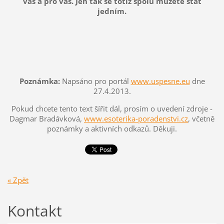
vás a pro vás. Jen tak se totiž spolu můžete stát
jedním.
Poznámka:
Napsáno pro portál
www.uspesne.eu
dne
27.4.2013.
Pokud chcete tento text šířit dál, prosím o uvedení zdroje -
Dagmar Bradávková,
www.esoterika-poradenstvi.cz
, včetně
poznámky a aktivních odkazů
. Děkuji.
« Zpět
Kontakt