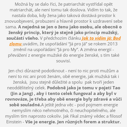
Možná by se dalo říci, že patriarchát vystřídal opět
matriarchát, ale není tomu tak doslova. Vidím to tak, že
nastala doba, kdy žena jako taková dostává prostor k
znovuobjevení, probuzení a hlavně prostor k uzdravení sebe
sama.
A nejedná se jen o ženu jako osobu, ale obecně o
ženský princip, který je stejně jako princip mužský,
součástí všeho.
V předchozím článku
Jak to vidím já: Bod
zlomu
u
vádím, že uspořádání “Já pro Já” se rokem 2013
změnil na uspořádání “Já pro My”. A změna energií -
převážení z energie mužské do energie ženské, s tím také
souvisí.
Jen chci důrazně podotknout - není to nic proti mužům a
není to nic ani proti ženám, obě energie, jak mužská tak i
ženská, jsou stejně důležité a spolu pak tvoří jeden
neoddělitelný celek.
Podobně jako je tomu v pojetí Tao
(Jin a Jang) , aby i tento celek fungoval a aby byl v
rovnováze, je třeba aby obě energie byly zdravé a vůči
sobě souladné.
A ještě jedna věc - pod pojmem energie
nemyslím něco nehmotného, či neuchopitelného, ale
myslím tím naprosto cokoliv. Jak říkal známý vědec a filosof
Einstein -
Vše je energie. Jen různých forem a struktur.