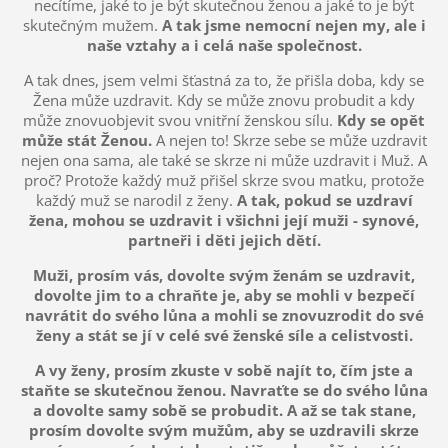
necítíme, jaké to je být skutečnou ženou a jaké to je být
skutečným mužem.
A tak jsme nemocní nejen my, ale i
naše vztahy a i celá naše společnost.
A tak dnes, jsem velmi šťastná za to, že přišla doba, kdy se
Žena může uzdravit. Kdy se může znovu probudit a kdy
může znovuobjevit svou vnitřní ženskou sílu.
Kdy se opět
může stát Ženou.
A nejen to! Skrze sebe se může uzdravit
nejen ona sama, ale také se skrze ni může uzdravit i Muž. A
proč? Protože každý muž přišel skrze svou matku, protože
každý muž se narodil z ženy.
A tak, pokud se uzdraví
žena, mohou se uzdravit i všichni její muži - synové,
partneři i děti jejich dětí.
Muži, prosím vás, dovolte svým ženám se uzdravit,
dovolte jim to a chraňte je, aby se mohli v bezpečí
navrátit do svého lůna a mohli se znovuzrodit do své
ženy a stát se jí v celé své ženské síle a celistvosti.
A vy ženy, prosím zkuste v sobě najít to, čím jste a
staňte se skutečnou ženou. Navraťte se do svého lůna
a dovolte samy sobě se probudit. A až se tak stane,
prosím dovolte svým mužům, aby se uzdravili skrze