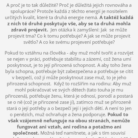
A proč je to tak důležité? Proč je důležitá jejich rovnováha a
spolupráce? Protože každá z těchto energií je nositelem
určitých kvalit, které ta druhá energie nemá.
A taktéž každá
z nich té druhé poskytuje vše, aby se ta druhá mohla
zdravě projevit.
Jen otázka k zamyšlení: Jak se může
projevit tma? Co k tomu potřebuje? A jak se může projevit
světlo? A co ke svému projevení potřebuje?
Pokud to vztáhnu na člověka - aby muž mohl tvořit a rozvíjet
se nejen v práci, potřebuje stabilitu a zázemí, což žena umí
poskytnout, je to její přirozená schopnost. A aby toho žena
byla schopna, potřebuje být zabezpečena a potřebuje se cítit
v bezpečí, což jí může poskytnout zase muž, to je jeho
přirozená schopnost. Když to rozšířím na rodinu: Aby muž
mohl pokračovat ve svých dětech (tato touha je mu
přirozená), potřebuje ženu, která je odnosí, porodí a postará
se o ně (což je přirozené zase jí), zatímco muž se přirozeně
stará o její potřeby a o bezpečí její i jejich dětí. A není to jen
o penězích, muž ochraňuje a žena podporuje.
Pokud to
však vzájemně nefunguje na obou stranách, nemůže
fungovat ani vztah, ani rodina a potažmo ani
společnost.
Možná teď namítnete, a jak s tím souvisí