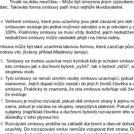
-
Trvalé na dobu neurčitou – Může být omezena jiným způsobe
ůbec. Takováto forma smlouvy patří mezi nejhůře likvidovatelné.
Veškeré smlouvy, které jsou uzavřeny jsou plně závazné pro obě 
smlouvám existuje jen jediná možnost odvolání a to je odvolání u
100%. Podmínky smlouvy se musí vždy dodržet, jejich nedodržen
nedodržení smlouvy může následek přejít i na člena rodiny.
mlouva může být také uzavřena takovou formou, která zaručuje půso
motnou věc (krásný příklad Alladinovy lampy).
Smlouvy se mohou uzavírat mezi kýmkoli kdo je ochoten smlouvu
tuto smlouvu jak s duchovní bytostí „vyšší“, tak s bytostí „nižší“, 
skupinou osob.
Tyto smlouvy se neruší úmrtím osoby smlouvu uzavírající, pokud
stanoveno. Jejich dopad může nastat i do jiných životů člověka a
smlouvy. Prakticky to znamená, že ona smlouva ovlivňuje váš život
že existuje.
Smlouvu je možno rozvázat, pokud obě smluvní strany k jejímu r
sama, pokud je vázána na skupinu, nepozbývá platnosti. Pokud j
subjekty (například člověka a duchovní bytosti) rozvázáním této
důsledky z toho plynoucími.
Rozvázání smlouvy probíhá na základě duchovní a obecné dohod
uzavřely. Do rozvazování smluv nemůže vstupovat třetí strana. D