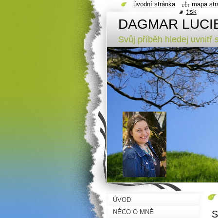
úvodní stránka
mapa str
tisk
DAGMAR LUCI
Svůj příběh hledej uvnitř 
ÚVOD
NĚCO O MNĚ
S