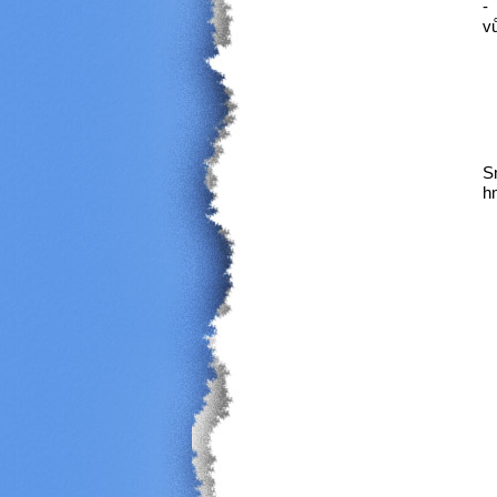
v
S
h