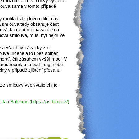
 je možno se ze smlouvy vy
v
ázat
louva sama v tomto případě
 mohla být splněna dílčí část
na smlouva tedy obsahuje část
ová, která přímo navazuje na
nová smlouva, musí být nejdříve
y a všechny závazky z ní
uvě určené a to i bez splnění
ora“, čili zásahem vyšší moci. V
prostředník a to buď mág, nebo
lný v případě zjištění přesahu
ze smlouvy vyplývajících, je
 Jan Salomon (https://jas.blog.cz/)