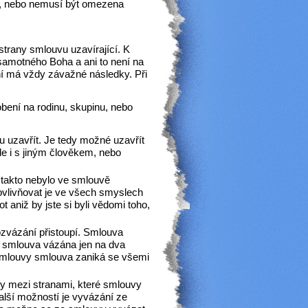
m, nebo nemusí být omezena
strany smlouvu uzavírající. K
 samotného Boha a ani to není na
í má vždy závažné následky. Při
bení na rodinu, skupinu, nebo
 uzavřít. Je tedy možné uzavřít
ale i s jiným člověkem, nebo
 takto nebylo ve smlouvě
 ovlivňovat je ve všech smyslech
 aniž by jste si byli vědomi toho,
ozvázání přistoupí. Smlouva
e smlouva vázána jen na dva
 smlouvy smlouva zaniká se všemi
y mezi stranami, které smlouvy
alší možností je vyvázání ze