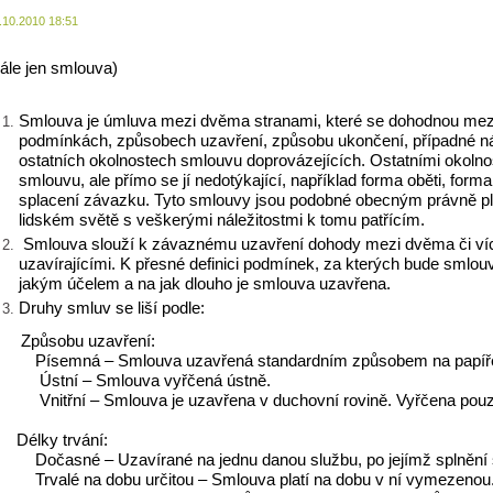
.10.2010 18:51
dále jen smlouva)
Smlouva je úmluva mezi dvěma stranami, které se dohodnou mezi
podmínkách, způsobech uzavření, způsobu ukončení, případné ná
ostatních okolnostech smlouvu doprovázejících. Ostatními okolnos
smlouvu, ale přímo se jí nedotýkající, například forma oběti, for
splacení závazku. Tyto smlouvy jsou podobné obecným právně 
lidském světě s veškerými náležitostmi k tomu patřícím.
Smlouva slouží k závaznému uzavření dohody mezi dvěma či ví
uzavírajícími. K přesné definici podmínek, za kterých bude smlou
jakým účelem a na jak dlouho je smlouva uzavřena.
Druhy smluv se liší podle:
1.
Způsobu uzavření:
-
Písemná – Smlouva uzavřená standardním způsobem na papíře,
-
Ústní – Smlouva vyřčená ústně.
-
Vnitřní – Smlouva je uzavřena v duchovní rovině. Vyřčena pou
2.
Délky trvání:
-
Dočasné – Uzavírané na jednu danou službu, po jejímž splnění
-
Trvalé na dobu určitou – Smlouva platí na dobu v ní vymezenou