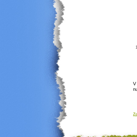
V
n
Z