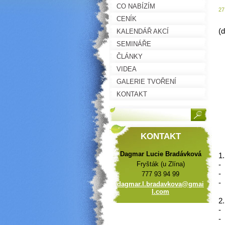
CO NABÍZÍM
27
CENÍK
(
KALENDÁŘ AKCÍ
SEMINÁŘE
ČLÁNKY
VIDEA
GALERIE TVOŘENÍ
KONTAKT
KONTAKT
Dagmar Lucie Bradávková
Fryšták (u Zlína)
777 93 94 99
dagmar.l
.bradavk
ova@gmai
l.com