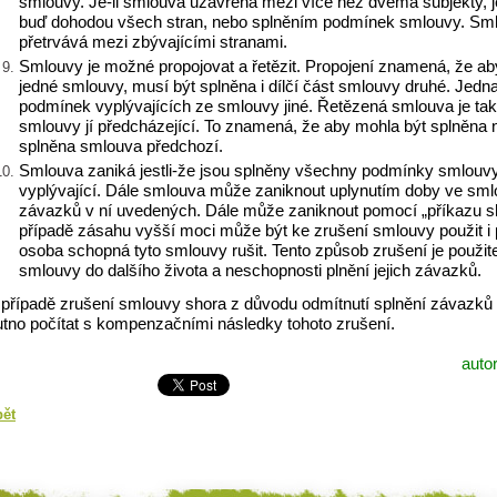
smlouvy. Je-li smlouva uzavřena mezi více než dvěma subjekty,
buď dohodou všech stran, nebo splněním podmínek smlouvy. Sm
přetrvává mezi zbývajícími stranami.
Smlouvy je možné propojovat a řetězit. Propojení znamená, že aby
jedné smlouvy, musí být splněna i dílčí část smlouvy druhé. Jed
podmínek vyplývajících ze smlouvy jiné. Řetězená smlouva je tak
smlouvy jí předcházející. To znamená, že aby mohla být splněna 
splněna smlouva předchozí.
Smlouva zaniká jestli-že jsou splněny všechny podmínky smlouv
vyplývající. Dále smlouva může zaniknout uplynutím doby ve smlo
závazků v ní uvedených. Dále může zaniknout pomocí „příkazu sh
případě zásahu vyšší moci může být ke zrušení smlouvy použit i 
osoba schopná tyto smlouvy rušit. Tento způsob zrušení je použite
smlouvy do dalšího života a neschopnosti plnění jejich závazků.
 případě zrušení smlouvy shora z důvodu odmítnutí splnění závazků 
utno počítat s kompenzačními následky tohoto zrušení.
autor
pět