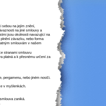
 sebou na jejím znění,
vaznosti na jiné smlouvy a
tmi jsou okolnosti navazující na
ma plnění závazku, nebo forma
platným smlouvám v našem
ce stranami smlouvu
va platná a k přesnému určení za
 pergamenu, nebo jiném nosiči.
ze v myšlenkách.
 smlouva zaniká.
.