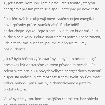
Ti, jež s námi komunikujete a pracujete s těmito „starými
energiemi“ prosím ptejte se a spolu pátrejme po nové cestě.
Po celém světě se objevují nové systémy nejen energií, i
nové způsoby práce „starých věcí“. Buďte bdělí a
naslouchejte. Vyzkoušejte a sami uvidíte, co bude vaší duši
blízké a co nikoliv. Pokud sami cítíte tu potřebu něco změnit,
udělejte to. Naslouchejte, přijímejte a vysílejte. I my
posloucháme
Jak už bylo řečeno výše „staré systémy“ a to nejen energií
přestávají být dostatečné ve svém původním rozsahu. Po
celém světě přišlo 24 nových velkých energetických systémů
a spousta malých. Máte možnost si sami zvolit. Vy Češi máte
velkou výhodu. Jen u vás bylo channelováno a ještě to
probíhá 6 z nich.
Velké systémy jsou komplexnějšího charakteru bez ohledu
na jejich počet (počet energií).