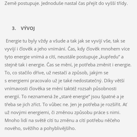
Země postupuje. Jednoduše nastal čas přejít do vyšší třídy.
3.
VÝVOJ
Energie tu byly vždy a všude a tak jak se vyvíjí vše, tak se
vyvíjí i člověk a jeho vnímání. Čas, kdy člověk mnohem více
tyto energie vnímá a cítí, neustále postupuje „kupředu“ a
stejně tak i energie. Čas se mění, je potřeba změnit i energie.
To, co stačilo dříve, už nestačí a způsob, jakým se
s energiemi pracovalo už je také nedostatečný. Díky větší
vnímavosti člověka se mění taktéž rozsah působnosti
energií. To neznamená že „staré energie“ jsou špatné a je
třeba se jich zříct. To vůbec ne. Jen je potřeba je rozšířit. Ať
už novými energiemi, či změnou způsobu práce s nimi.
Mnoho lidí na světě cítí tu změnu a cítí potřebu něčeho
nového, svěžího a pohyblivějšího.