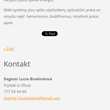
Malé systémy jsou spíše uzpůsobeny způsobům práce ve
smyslu např. šamanismus, buddhismus, intuitivní práce
apod.
« Zpět
Kontakt
Dagmar Lucie Bradávková
Fryšták (u Zlína)
777 93 94 99
dagmar.l
.bradavk
ova@gmai
l.com