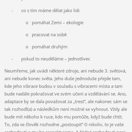
- co s tím máme dělat jako lidi
o pomáhat Zemi – ekologie
o pracovat na sobě
o pomáhat druhým
- pokud to neuděláme – jednotlivec
Neumřeme, jak uvádí některé zdroje, ani nebude 3. světová,
ani nebude konec světa. Jeho duše jednoduše přejde tam,
kde jeho vibrace budou v souladu s vibracemi místa a tam
bude nadále pokračovat ve svém učení a vzdělávání se. Ano,
adaptace by se dala považovat za „trest“, ale nakonec sám se
tak rozhodl(a) a následkům není možné se vyhnout. Vždy ale
bude mít někoho k ruce, kdo mu pomůže, když bude chtít.
To, zda se člověk rozhodne „postoupit“ či nikoliv, to je vaše
rozhodnutí a my ho respektujeme. A žádné rozhodnutí není